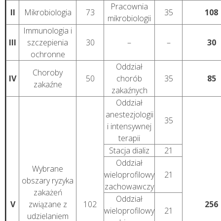
Pracownia
II
Mikrobiologia
73
35
108
mikrobiologii
Immunologia i
III
szczepienia
30
–
–
30
ochronne
Oddział
Choroby
IV
50
chorób
35
85
zakaźne
zakaźnych
Oddział
anestezjologii
35
i intensywnej
terapii
Stacja dializ
21
Oddział
Wybrane
wieloprofilowy
21
obszary ryzyka
zachowawczy
zakażeń
Oddział
V
związane z
102
256
wieloprofilowy
21
udzielaniem