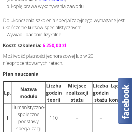
b. kopię prawa wykonywania zawodu
Do ukończenia szkolenia specjalizacyjnego wymagane jest
ukończenie kursów specjalistycznych:
– Wywiad i badanie fizykalne
Koszt szkolenia:
6 250,00 zł
Możliwość płatności jednorazowej lub w 20
nieoprocentowanych ratach.
Plan nauczania
Liczba
Miejsce
Liczba
Łączna l
Nazwa
Lp.
godzin
realizacji
godzin
godzi
modułu
teorii
stażu
stażu
kontakto
Humanistyczno-
społeczne
I
110
–
–
110
podstawy
specjalizacji