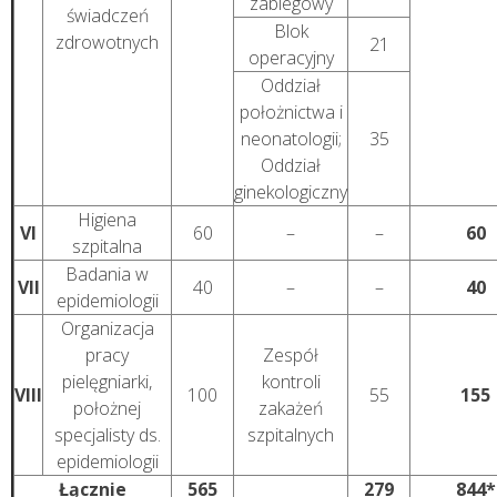
zabiegowy
świadczeń
Blok
zdrowotnych
21
operacyjny
Oddział
położnictwa i
neonatologii;
35
Oddział
ginekologiczny
Higiena
VI
60
–
–
60
szpitalna
Badania w
VII
40
–
–
40
epidemiologii
Organizacja
pracy
Zespół
pielęgniarki,
kontroli
VIII
100
55
155
położnej
zakażeń
specjalisty ds.
szpitalnych
epidemiologii
Łącznie
565
279
844*