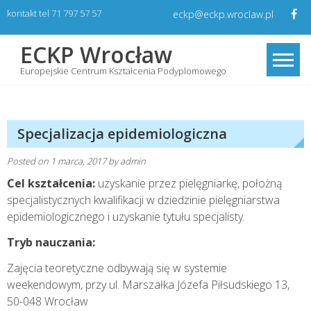
Skip
kontakt tel 71 797 57 57
eckp@eckp.wroclaw.pl
to
content
ECKP Wrocław
Europejskie Centrum Kształcenia Podyplomowego
Specjalizacja epidemiologiczna
Posted on
1 marca, 2017
by
admin
Cel kształcenia:
uzyskanie przez pielęgniarkę, położną
specjalistycznych kwalifikacji w dziedzinie pielęgniarstwa
epidemiologicznego i uzyskanie tytułu specjalisty.
Tryb nauczania:
Zajęcia teoretyczne odbywają się w systemie
weekendowym, przy ul. Marszałka Józefa Piłsudskiego 13,
50-048 Wrocław